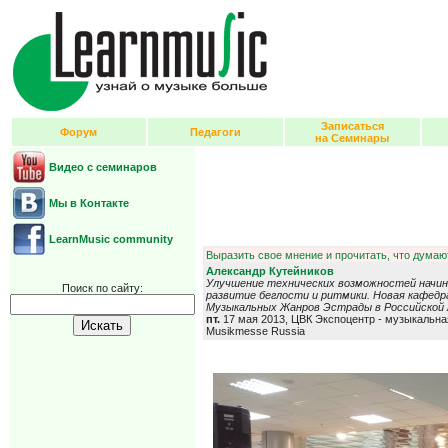
Записаться
Форум
Педагоги
на Семинары
Видео с семинаров
Мы в Контакте
LearnMusic community
Выразить свое мнение и прочитать, что думают
Александр Кутейников
Улучшение технических возможностей начи
Поиск по сайту:
развитие беглости и ритмики. Новая кафед
Музыкальных Жанров Эстрады в Российской 
пт.
17 мая 2013, ЦВК Экспоцентр - музыкальн
Musikmesse Russia