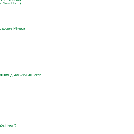
 Alissid Jazz)
Jacques Milteau)
отшильд, Алексей Иншаков
мба Плюс")