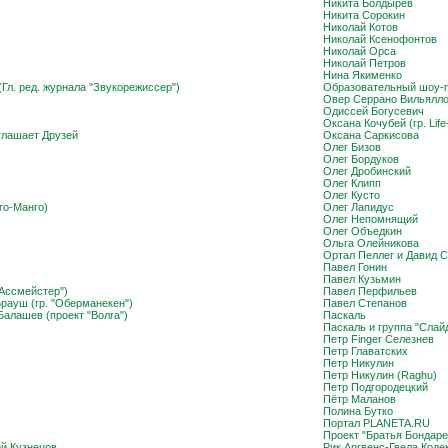
Никита Болдырев
Никита Сорокин
Николай Котов
Николай Ксенофонтов
Николай Орса
Николай Петров
Нина Якименко
Гл. ред. журнала "Звукорежиссер")
Образовательный шоу-п
Овер Серрано Вильялл
Одиссей Богусевич
Оксана Кочубей (гр. Life
глашает Друзей
Оксана Саркисова
Олег Бизов
Олег Бордуков
Олег Дробинский
Олег Клипп
Олег Кусто
го-Манго)
Олег Лапидус
Олег Непомнящий
Олег Объедкин
Ольга Олейникова
Ортал Пеллег и Давид 
Павел Гонин
Павел Кузьмин
рАссмейстер")
Павел Перфильев
рауш (гр. "Оберманекен")
Павел Степанов
алашев (проект "Волга")
Паскаль
Паскаль и группа "Слай
Петр Finger Селезнев
Петр Главатских
Петр Никулин
Петр Никулин (Raghu)
Петр Подгородецкий
Пётр Маланов
Полина Бутко
Портал PLANETA.RU
Проект "Братья Бондаре
й Кузнецов
Рик Аргвенс-Гвела Коде