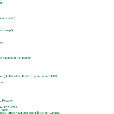
еш")
и вольные")
оссроудз")
tor
ия барабанов Ченнелинг
н (DJ Dissident, Kontext, трэш-шапито КАЧ)
нов
o Rosario)
р. "ТИНТАЛ")
тудио")
and), Артем Якушенко (Белый Острог, Goatika)