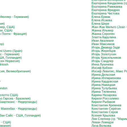
Екатерина Кандалина (гр.
Екатерина Рамжаева
Екатерина Фридрих
Екатерина Чистова
 Мюллер - Германия)
Елена Ермак
Елена Исаева
ия)
Елена Шери
йнер, США)
Жан-Жак Мильто (Jean -
ви, США)
Жанна Ильмер
к Понти - Франция)
Жанна Серопян
Златта Карулина
Иван Авалиани
ер)
Иван Максимов
Игорь Джавад-Заде
ani Usero (Spain)
Игорь Жеребцов
сс - Германия)
Игорь Золотухин
США, Голландия)
Игорь Красильников
сен Норвегия)
Игорь Сандлер
Intosh
Инна Лукичева
Иосиф Кобзон
сия, Великобритания)
Иосиф Левитис, Макс Р
Ирина Дельская
Ирина Илларионова
y
Ирина Кардовская
Ирина Навицкая
London
Ирина Тулубьева
Ирина Тюленева
телотто США)
Карина Назарова
ьо Гарсиа - Бразилия)
Кирилл Россолимо
 Баартманс - Нидерланды)
Кирилл Рыбаков
Константин Кремнев
 Макенбах - Нидерланды)
Константин Серёгин
Константин Серов
 Ван Сайс - США, Голландия)
Ксения Крылова
Лев Слепнер (гр. "Мари
и - США)
Леван Ломидзе
ермания)
Лиза Волкова