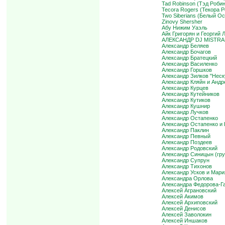
Tad Robinson (Тэд Роби
Tecora Rogers (Текора 
Two Siberians (Белый Ос
Zinovy Shersher
Абу Нижим Уаэль
Айк Григорян и Георгий 
АЛЕКСАНДР DJ MISTRAL
Александр Беляев
Александр Бочагов
Александр Братецкий
Александр Василенко
Александр Горшков
Александр Зилков "Неск
Александр Кляйн и Андр
Александр Курцев
Александр Кутейников
Александр Кутиков
Александр Кушнир
Александр Лучков
Александр Остапенко
Александр Остапенко и
Александр Паклин
Александр Певный
Александр Поздеев
Александр Родовский
Александр Синицын (груп
Александр Супрун
Александр Тихонов
Александр Усков и Мари
Александра Орлова
Александра Федорова-Г
Алексей Аграновский
Алексей Акимов
Алексей Архиповский
Алексей Денисов
Алексей Заволокин
Алексей Иншаков