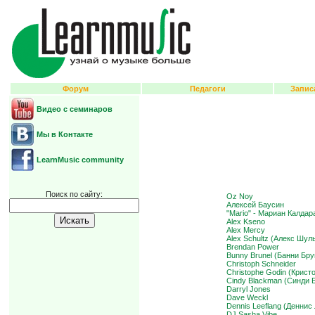
Форум
Педагоги
Запис
Видео с семинаров
Мы в Контакте
LearnMusic community
Поиск по сайту:
Oz Noy
Алексей Баусин
"Mario" - Мариан Калдар
Alex Kseno
Alex Mercy
Alex Schultz (Алекс Шул
Brendan Power
Bunny Brunel (Банни Бр
Christoph Schneider
Christophe Godin (Крист
Cindy Blackman (Синди 
Darryl Jones
Dave Weckl
Dennis Leeflang (Деннис
DJ Sasha Vibe