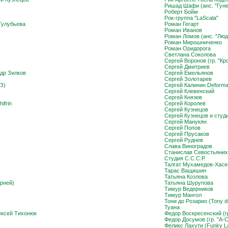
Ришад Шафи (анс. "Гун
Роберт Бойм
Рок-группа "LaScala"
Тулубьева
Роман Гегарт
Роман Иванов
Роман Ломов (анс. "Люд
Роман Мирошниченко
Роман Оридорога
Светлана Соколова
Сергей Воронов (гр. "Кр
Сергей Дмитриев
др Зилков
Сергей Емельянов
Сергей Золотарев
З)
Сергей Калинин Deforma
Сергей Клевенский
Сергей Князев
ifrin
Сергей Королев
Сергей Кузнецов
Сергей Кузнецов и студ
Сергей Манукян
Сергей Попов
Сергей Прусаков
Сергей Руднев
Слава Виноградов
Станислав Севостьянихи
Студия С.С.С.Р.
Талгат Мухамедов-Хасе
Тарас Ващишин
Татьяна Козлова
рней)
Татьяна Шурупова
Тимур Ведерников
Тимур Мангол
Тони до Розарио (Tony d
Туана
ексей Тихонюк
Федор Воскресенский (г
Федор Досумов (гр. "А-С
Феликс Лахути (Funky L