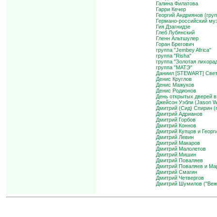
Галина Филатова
Гарри Кечер
Георгий Андриянов (груп
Германо-российский муз
Гия Дзагнидзе
Глеб Лубянский
Гленн Альтшулер
Горан Брегович
группа "Jembey Africa"
группа "Risha"
группа "Золотая лихора
группа "МАТЭ"
Даниил [STEWART] Свет
Денис Круглов
Денис Мажуков
Денис Родионов
День открытых дверей 
Джейсон Уэбли (Jason W
Дмитрий (Сид) Спирин (г
Дмитрий Адрианов
Дмитрий Горбов
Дмитрий Коннов
Дмитрий Купцов и Геор
Дмитрий Левин
Дмитрий Макаров
Дмитрий Малолетов
Дмитрий Мишин
Дмитрий Поваляев
Дмитрий Поваляев и Ма
Дмитрий Смагин
Дмитрий Четвергов
Дмитрий Шумилов ("Веж