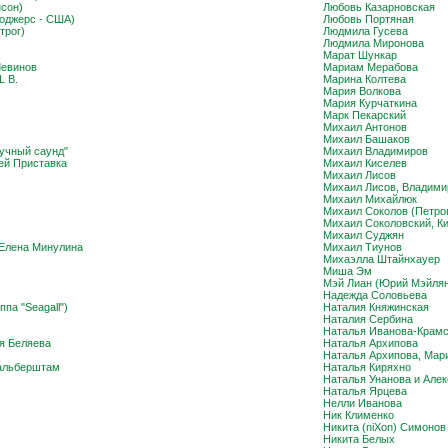
нсон)
Любовь Казарновская
Роджерс - США)
Любовь Портяная
трог)
Людмила Гусева
Людмила Миронова
Марат Шункар
Левинов
Мариам Мерабова
 B.
Марина Колтева
Мария Волкова
Мария Курчаткина
Марк Пекарский
Михаил Антонов
Михаил Башаков
учный саунд"
Михаил Владимиров
ей Приставка
Михаил Киселев
Михаил Лисов
Михаил Лисов, Владими
Михаил Михайлюк
Михаил Соколов (Петро
Михаил Соколовский, Кир
Михаил Суджян
 Елена Минулина
Михаил Тиунов
Михаэлла Штайнхауер
Миша Эм
Мэй Лиан (Юрий Мэйлян
Надежда Соловьева
па "Seagall")
Наталия Княжинская
Наталия Сербина
Наталья Иванова-Крам
я Беляева
Наталья Архипова
Наталья Архипова, Мар
альберштам
Наталья Киряхно
Наталья Унанова и Алек
Наталья Ярцева
Нелли Иванова
Ник Клименко
Никита (niXon) Симонов
Никита Белых