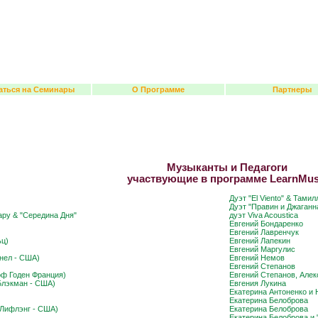
аться на Семинары
О Программе
Партнеры
Музыканты и Педагоги
участвующие в программе LearnMus
Дуэт "El Viento" & Тами
Дуэт "Правин и Джаганн
ару & "Середина Дня"
дуэт Viva Acoustica
Евгений Бондаренко
Евгений Лавренчук
ьц)
Евгений Лапекин
Евгений Маргулис
унел - США)
Евгений Немов
Евгений Степанов
оф Годен Франция)
Евгений Степанов, Алекс
Блэкман - США)
Евгения Лукина
Екатерина Антоненко и 
Екатерина Белоброва
 Лифлэнг - США)
Екатерина Белоброва
Екатерина Белоброва и 