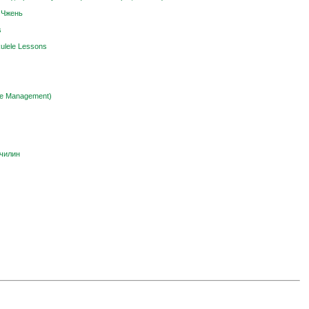
 Чжень
s
ulele Lessons
le Management)
чилин