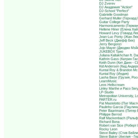
DJ Zverev
DJ Академия "Action"
DJ-School "Perfect"
Gabrielle Goodman
Gerhard Muller (Герхард
Guitar College Party
Harmonicamento (Герман
Hellene Hiner (Елена Ха
Howard Levy (Говард Ле
Jean-Luc Ponty (Жан Лю
Jeff Beck (Джефф Бек)
Jerry Bergonzi
Jojo Mayer (Джоджо Мэй
JUKEBOX Трио
Juliana Kaltakhchan ft. D
Kathrin Gass (Катрин Га
Keith Dunn (Кит Данн - 
Kid Andersen (Кид Андер
Kuntal Roy & Brandon Mc
Kuntal Roy (Индия)
Lasha Base (Грузия, Рос
LearnMusic
Leos Hellscream
Linley Marthe и Paco Ser
LP-Studio
Metropolitan University, 
PARTER.ru
Pat Mastelotto (Пат Мас
Paulinho Garcia (Паулин
Peter Baartmans (Питер
Philippe Berrod
Ralf Mackenbach (Ральф
Richard Bona
Robert van Sice (Роберт
Rocky Leon
Steve Bailey (Стив Бейл
Steve Baker (Англия - Г