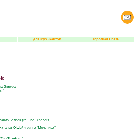
Для Музыкантов
Обратная Связь
ic
лла Эррера
ат"
андр Беляев (гр. The Teachers)
Наталья О'Шей (группа "Мельница")
"The Teachers"