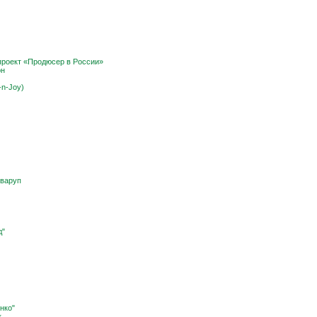
роект «Продюсер в России»
он
-n-Joy)
Сваруп
д"
нко"
к