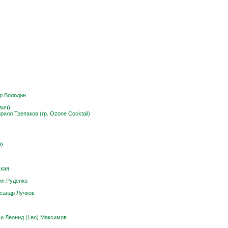
р Володин
вич)
илл Трепаков (гр. Ozone Cocktail)
)
ская
ия Руденко
сандр Лучков
 и Леонид (Leo) Максимов