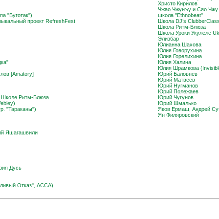
Христо Кирилов
Чжао Чжунъу и Сяо Чжу
па "Буготак")
школа "Ethnobeat"
ыкальный проект RefreshFest
Школа DJ’s ClubberClas
Школа Ритм-Блюза
Школа Уроки Укулеле Uk
Элизбар
Юлианна Шахова
Юлия Говорухина
Юлия Горелихина
дка"
Юлия Халина
Юлия Шрамкова (Invisib
лов [Amatory]
Юрий Баловнев
Юрий Матвеев
Юрий Нугманов
Юрий Полежаев
в Школе Ритм-Блюза
Юрий Чугунов
ebley)
Юрий Шмалько
р. "Тараканы")
Яков Ермаш, Андрей Су
Ян Филяровский
гий Яшагашвили
рия Дусь
ливый Отказ", АССА)