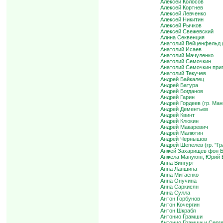
Алексей Колосов
Алексей Кортнев
Алексей Левченко
Алексей Никитин
Алексей Рычков
Алексей Свежевский
Алина Секвенция
Анатолий Вейценфельд (
Анатолий Исаев
Анатолий Мачуленко
Анатолий Семочкин
Анатолий Семочкин при
Анатолий Текучев
Андрей Байкалец
Андрей Батура
Андрей Богданов
Андрей Гарин
Андрей Гордеев (гр. Ман
Андрей Дементьев
Андрей Квинт
Андрей Клюкин
Андрей Макаревич
Андрей Малютин
Андрей Чернышов
Андрей Шепелев (гр. "Г
Анжей Захарищев фон Б
Анжела Манукян, Юрий Б
Анна Вингурт
Анна Лапшина
Анна Митаенко
Анна Онучина
Анна Саркисян
Анна Сулла
Антон Горбунов
Антон Кочергин
Антон Шкрабл
Антонио Грамши
Антонио Грамши и Серге