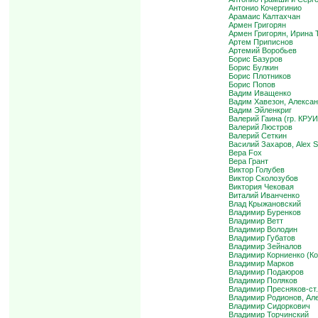
Антонио Кочергинио
Арамаис Калтахчан
Армен Григорян
Армен Григорян, Ирина 
Артем Приписнов
Артемий Воробьев
Борис Базуров
Борис Булкин
Борис Плотников
Борис Попов
Вадим Иващенко
Вадим Хавезон, Алексан
Вадим Эйленкриг
Валерий Гаина (гр. КРУИ
Валерий Люстров
Валерий Сеткин
Василий Захаров, Alex Sh
Вера Fox
Вера Грант
Виктор Голубев
Виктор Сколозубов
Виктория Чековая
Виталий Иванченко
Влад Крыжановский
Владимир Буренков
Владимир Ветт
Владимир Володин
Владимир Губатов
Владимир Зейналов
Владимир Корниенко (Ко
Владимир Марков
Владимир Подаюров
Владимир Поляков
Владимир Пресняков-ст.
Владимир Родионов, Ал
Владимир Сидоркович
Владимир Торчинский