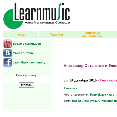
Записаться
Форум
Педагоги
на Семинары
Видео с семинаров
Мы в Контакте
LearnMusic community
Александр Остапенко и Еле
Поиск по сайту:
ср.
14 декабря 2016
- Семинар 
Репортаж
Место проведения:
Ритм-Блюз Кафе
Тема:
Вокал и перкуссия. Решение п