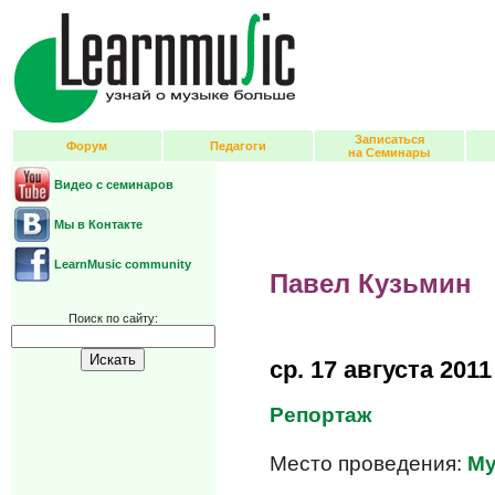
Записаться
Форум
Педагоги
на Семинары
Видео с семинаров
Мы в Контакте
LearnMusic community
Павел Кузьмин
Поиск по сайту:
ср.
17 августа 2011
Репортаж
Место проведения:
Му