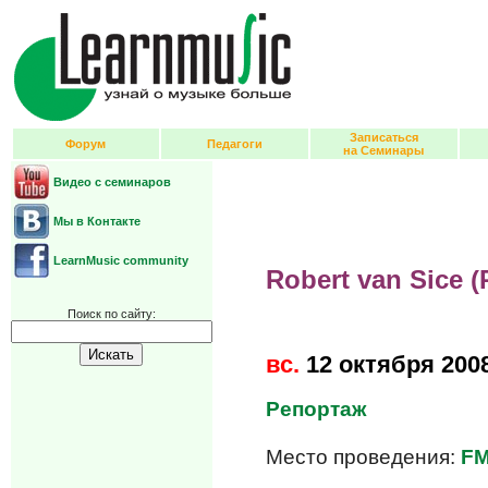
Записаться
Форум
Педагоги
на Семинары
Видео с семинаров
Мы в Контакте
LearnMusic community
Robert van Sice 
Поиск по сайту:
вс.
12 октября 200
Репортаж
Место проведения:
FM