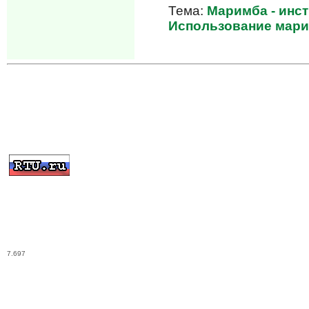
Тема:
Маримба - инс
Использование мари
7.697