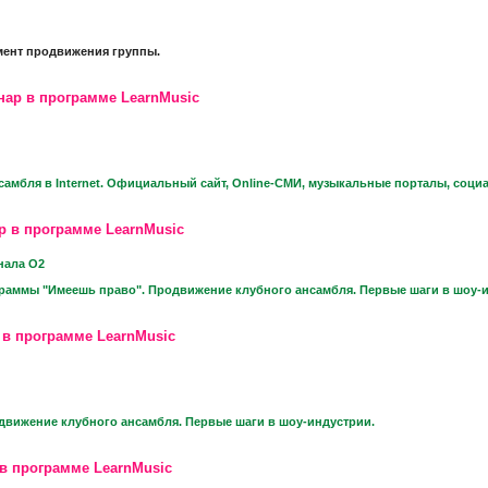
мент продвижения группы.
нар в программе LearnMusic
амбля в Internet. Официальный сайт, Online-СМИ, музыкальные порталы, социа
р в программе LearnMusic
нала О2
ограммы "Имеешь право". Продвижение клубного ансамбля. Первые шаги в шоу-и
 в программе LearnMusic
движение клубного ансамбля. Первые шаги в шоу-индустрии.
в программе LearnMusic