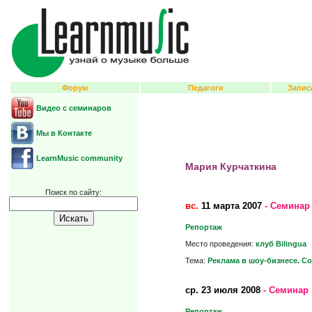
Форум
Педагоги
Запис
Видео с семинаров
Мы в Контакте
LearnMusic community
Мария Курчаткина
Поиск по сайту:
вс.
11 марта 2007
- Семинар
Репортаж
Место проведения:
клуб Bilingua
Тема:
Реклама в шоу-бизнесе. С
ср.
23 июля 2008
- Семинар 
Репортаж