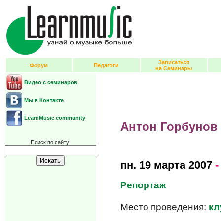
Записаться
Форум
Педагоги
на Семинары
Видео с семинаров
Мы в Контакте
LearnMusic community
Антон Горбунов
Поиск по сайту:
пн.
19 марта 2007
-
Репортаж
Место проведения:
кл