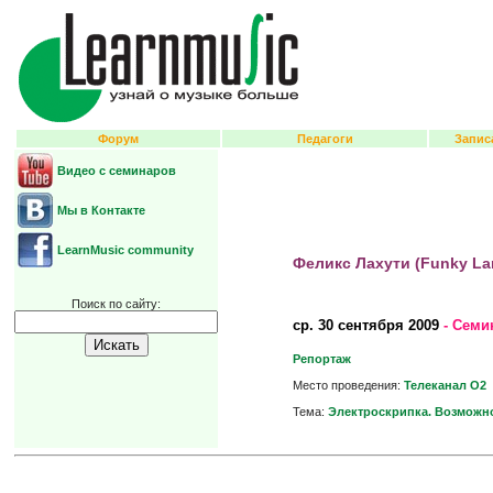
Форум
Педагоги
Запис
Видео с семинаров
Мы в Контакте
LearnMusic community
Феликс Лахути (Funky La
Поиск по сайту:
ср.
30 сентября 2009
- Семи
Репортаж
Место проведения:
Телеканал О2
Тема:
Электроскрипка. Возможно