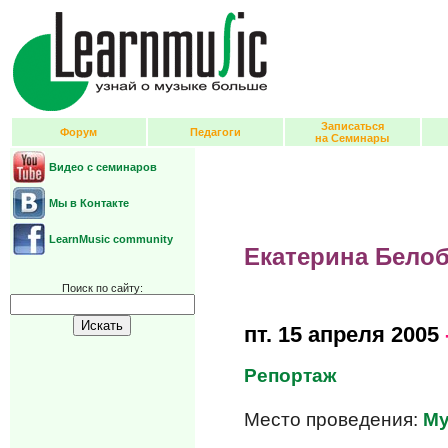
Записаться
Форум
Педагоги
на Семинары
Видео с семинаров
Мы в Контакте
LearnMusic community
Екатерина Бело
Поиск по сайту:
пт.
15 апреля 2005
Репортаж
Место проведения:
Му