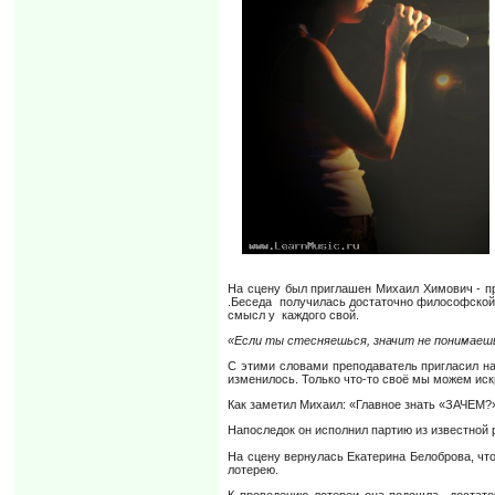
На сцену был приглашен Михаил Химович - пр
.Беседа получилась достаточно философской.
смысл у каждого свой.
«Если ты стесняешься, значит не понимаеш
С этими словами преподаватель пригласил на 
изменилось. Только что-то своё мы можем иск
Как заметил Михаил: «Главное знать «ЗАЧЕМ?»
Напоследок он исполнил партию из известной
На сцену вернулась Екатерина Белоброва, чт
лотерею.
К проведению лотереи она подошла достато