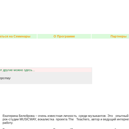
аться на Семинары
О Программе
Партнеры
т другие можно здесь...
терству
Екатерина Белоброва – очень известная личность среди музыкантов. Это опытный 
рок-студии MUSICWAY, вокалистка проекта The Teachers, автор и ведущий интернет
работу.