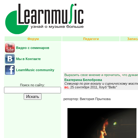
Форум
Педагоги
Запис
Видео с семинаров
Мы в Контакте
LearnMusic community
Выразить свое мнение и прочитать, что думаю
Екатерина Белоброва
Семинар по рок-вокалу и сценическому мас
Поиск по сайту:
вс.
25 сентября 2011, Клуб "Bells"
репортер: Виктория Прыткова