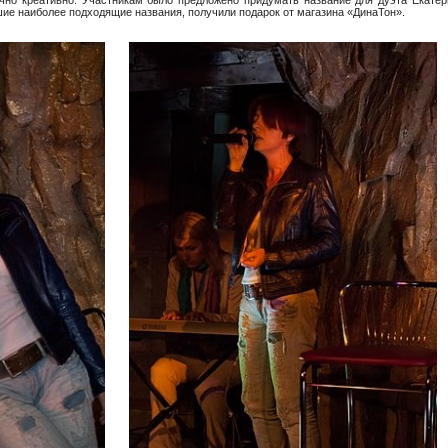
шие наиболее подходящие названия, получили подарок от магазина «ДинаТон».