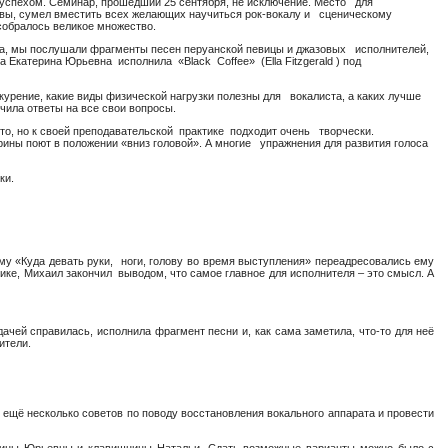
спехом. Семинар, прошедший 25 сентября, не исключение. Место для
квы, сумел вместить всех желающих научиться рок-вокалу и сценическому
 собралось великое множество.
ма, мы послушали фрагменты песен перуанской певицы и джазовых исполнителей,
 Екатерина Юрьевна исполнила «Black Coffee» (Ella Fitzgerald ) под
курение, какие виды физической нагрузки полезны для вокалиста, а каких лучше
чила ответы на все свои вопросы.
о, но к своей преподавательской практике подходит очень творчески.
рины поют в положении «вниз головой». А многие упражнения для развития голоса
ки.
у «Куда девать руки, ноги, голову во время выступления» переадресовались ему
ике, Михаил закончил выводом, что самое главное для исполнителя – это смысл. А
ачей справилась, исполнила фрагмент песни и, как сама заметила, что-то для неё
ители.
ещё несколько советов по поводу восстановления вокального аппарата и провести
ерины Юрьевны и клавишницы Натальи. Сдать возможные варианты можно было с