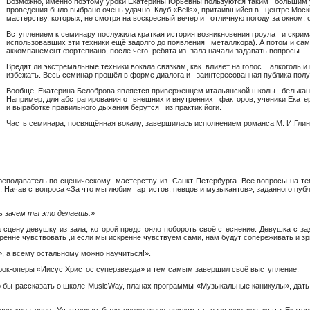
Возможно, именно поэтому уроки Екатерины Юрьевны пользуются таким большим у
проведения было выбрано очень удачно. Клуб «Bells», притаившийся в центре Мос
мастерству, которых, не смотря на воскресный вечер и отличную погоду за окном,
Вступлением к семинару послужила краткая история возникновения гроула и скри
использовавших эти техники ещё задолго до появления металлкора). А потом и сама
аккомпанемент фортепиано, после чего ребята из зала начали задавать вопросы.
Вредят ли экстремальные техники вокала связкам, как влияет на голос алкоголь и 
избежать. Весь семинар прошёл в форме диалога и заинтересованная публика полу
Вообще, Екатерина Белоброва является приверженцем итальянской школы белькант
Например, для абстрагирования от внешних и внутренних факторов, ученики Екате
и выработке правильного дыхания берутся из практик йоги.
Часть семинара, посвящённая вокалу, завершилась исполнением романса М. И.Глин
еподаватель по сценическому мастерству из Санкт-Петербурга. Все вопросы на тем
 Начав с вопроса «За что мы любим артистов, певцов и музыкантов», заданного публ
ь зачем ты это делаешь.»
сцену девушку из зала, которой предстояло побороть своё стеснение. Девушка с зад
ренне чувствовать ,и если мы искренне чувствуем сами, нам будут сопереживать и зр
, а всему остальному можно научиться!».
 рок-оперы «Иисус Христос суперзвезда» и тем самым завершил своё выступление.
о бы рассказать о школе MusicWay, планах программы «Музыкальные каникулы», дать 
чно креативно. Участникам было предложено придумать название для дуэта Екат