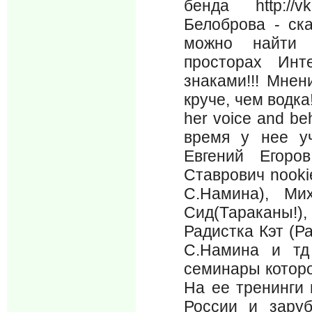
бенда http://vk
Белоброва - ск
можно найти 
просторах Инт
знаками!!! Мнен
круче, чем водка
her voice and b
время у нее уч
Евгений Егоро
Ставрович nooki
С.Намина), Ми
Сид(Тараканы!
Радистка Кэт (Р
С.Намина и тд
семинары которо
На ее тренинги 
России и зару