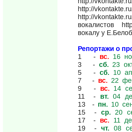
http://vkontakt
http://vkontak
http://vkontakt
вокалистов http
вокалу у Е.Бело
Репортажи о п
1 -
вс.
16 но
3 -
сб.
23 ок
5 -
сб.
10 ап
7 -
вс.
22 фе
9 -
вс.
14 се
11 -
вт.
04 де
13 -
пн.
10 сен
15 -
ср.
20 се
17 -
вс.
11 де
19 -
чт.
08 се