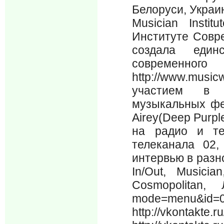
Белоруси, Украи
Musician Insti
Институте Совре
создала един
современного
http://www.musi
участием в р
музыкальных фе
Airey(Deep Purpl
на радио и те
телеканала 02
интервью в разн
In/Out, Musici
Cosmopolitan, 
mode=menu&id=
http://vkonta