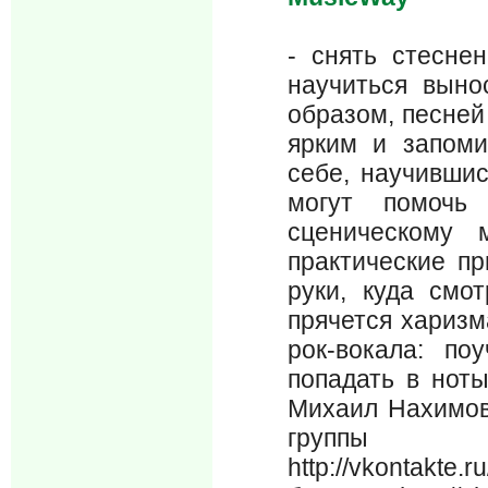
- снять стесне
научиться выно
образом, песней
ярким и запом
себе, научившис
могут помочь
сценическому 
практические пр
руки, куда смот
прячется харизм
рок-вокала: по
попадать в нот
Михаил Нахимов
группы «
http://vkontakt