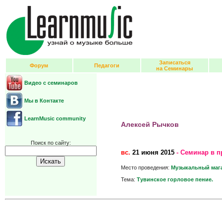
Записаться
Форум
Педагоги
на Семинары
Видео с семинаров
Мы в Контакте
LearnMusic community
Алексей Рычков
Поиск по сайту:
вс.
21 июня 2015
- Семинар в п
Место проведения:
Музыкальный мага
Тема:
Тувинское горловое пение.