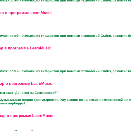
зможностей начинающих гитаристов при помощи технологий Crafter, развитие б
ар в программе LearnMusic
зможностей начинающих гитаристов при помощи технологий Crafter, развитие б
р в программе LearnMusic
зможностей начинающих гитаристов при помощи технологий Crafter, развитие б
ар в программе LearnMusic
магазин "Динатон на Семеновской"
Музыкальная теория для гитаристов. Улучшение технических возможностей начи
ения unplugged.
нар в программе LearnMusic