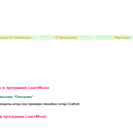
аться на Семинары
О Программе
Партнеры
р в программе LearnMusic
магазин "Панорама"
нципы игры (на примере линейки гитар Crafter)
в программе LearnMusic