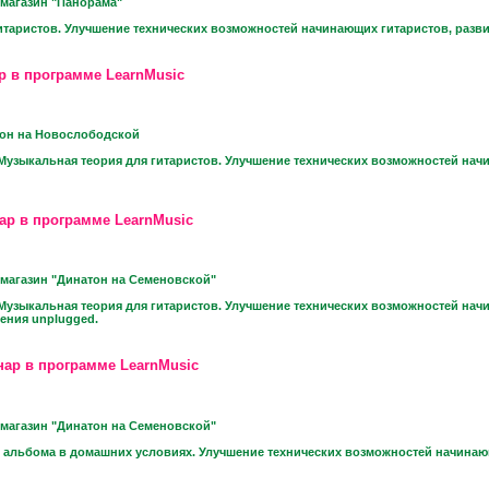
магазин "Панорама"
итаристов. Улучшение технических возможностей начинающих гитаристов, разви
р в программе LearnMusic
тон на Новослободской
Музыкальная теория для гитаристов. Улучшение технических возможностей начи
ар в программе LearnMusic
магазин "Динатон на Семеновской"
Музыкальная теория для гитаристов. Улучшение технических возможностей начи
ения unplugged.
нар в программе LearnMusic
магазин "Динатон на Семеновской"
альбома в домашних условиях. Улучшение технических возможностей начинающи