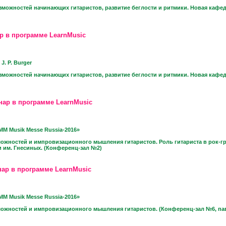
зможностей начинающих гитаристов, развитие беглости и ритмики. Новая ка
р в программе LearnMusic
J. P. Burger
зможностей начинающих гитаристов, развитие беглости и ритмики. Новая ка
нар в программе LearnMusic
M Musik Messe Russia-2016»
можностей и импровизационного мышления гитаристов. Роль гитариста в рок
 им. Гнесиных. (Конференц-зал №2)
ар в программе LearnMusic
M Musik Messe Russia-2016»
можностей и импровизационного мышления гитаристов. (Конференц-зал №6, пав