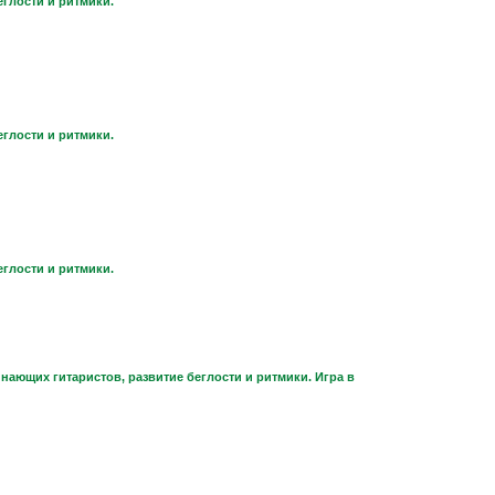
еглости и ритмики.
еглости и ритмики.
еглости и ритмики.
нающих гитаристов, развитие беглости и ритмики. Игра в