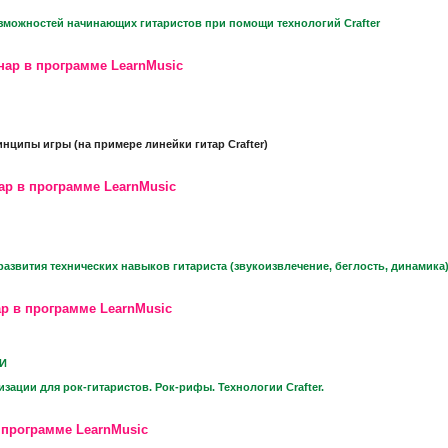
зможностей начинающих гитаристов при помощи технологий Crafter
нар в программе LearnMusic
нципы игры (на примере линейки гитар Crafter)
ар в программе LearnMusic
азвития технических навыков гитариста (звукоизвлечение, беглость, динамика)
р в программе LearnMusic
ГИ
ации для рок-гитаристов. Рок-рифы. Технологии Crafter.
 программе LearnMusic