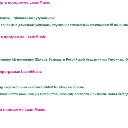
ар в программе LearnMusic
агазин "Динатон на Кутузовском"
альбома в домашних условиях. Улучшение технических возможностей начинающи
 в программе LearnMusic
енных Музыкальных Жанров Эстрады в Российской Академии им. Гнесиных. От
 программе LearnMusic
р - музыкальная выставка NAMM Musikmesse Russia
зможностей начинающих гитаристов, развитие беглости и ритмики. Новая ка
в программе LearnMusic