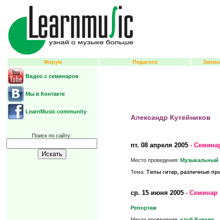
Форум
Педагоги
Запис
Видео с семинаров
Мы в Контакте
LearnMusic community
Александр Кутейников
Поиск по сайту:
пт.
08 апреля 2005
- Семина
Место проведения:
Музыкальный 
Тема:
Типы гитар, различные при
ср.
15 июня 2005
- Семинар 
Репортаж
Место проведения:
клуб Бункер