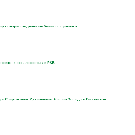
х гитаристов, развитие беглости и ритмики.
 фюжн и рока до фолька и R&B.
федра Современных Музыкальных Жанров Эстрады в Российской