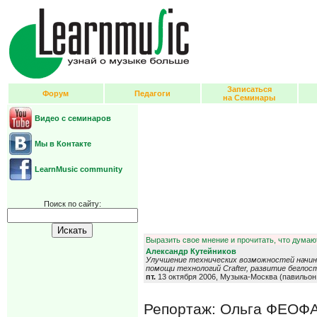
Записаться
Форум
Педагоги
на Семинары
Видео с семинаров
Мы в Контакте
LearnMusic community
Поиск по сайту:
Выразить свое мнение и прочитать, что думают
Александр Кутейников
Улучшение технических возможностей начи
помощи технологий Crafter, развитие беглос
пт.
13 октября 2006, Музыка-Москва (павильо
Репортаж: Ольга ФЕО