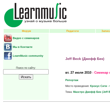
Форум
Педагоги
Запис
Видео с семинаров
Мы в Контакте
LearnMusic community
Jeff Beck (Джефф Бек)
Поиск по сайту:
вт.
27 июля 2010
- Семинар 
Репортаж
Место проведения:
Крокус Сити -
Тема:
Маэстро Джефф Бек (Jeff B