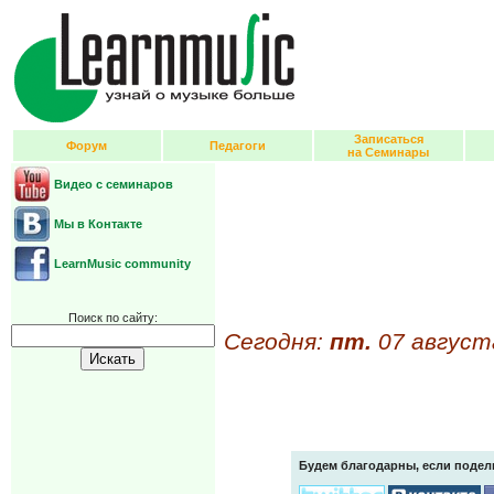
Записаться
Форум
Педагоги
на Семинары
Видео с семинаров
Мы в Контакте
LearnMusic community
Поиск по сайту:
Сегодня:
пт.
07 август
Будем благодарны, если подел