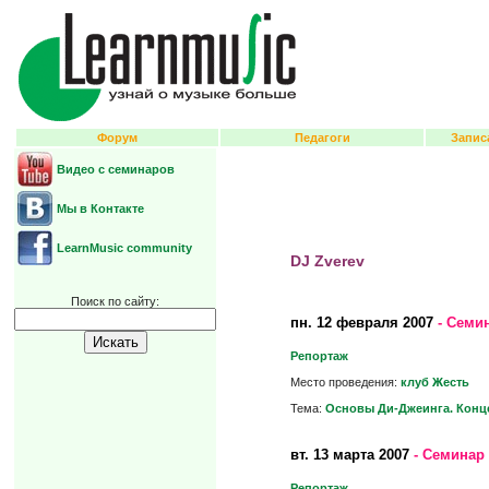
Форум
Педагоги
Запис
Видео с семинаров
Мы в Контакте
LearnMusic community
DJ Zverev
Поиск по сайту:
пн.
12 февраля 2007
- Семин
Репортаж
Место проведения:
клуб Жесть
Тема:
Основы Ди-Джеинга. Конц
вт.
13 марта 2007
- Семинар 
Репортаж