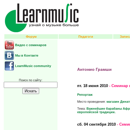
Форум
Педагоги
Запис
Видео с семинаров
Мы в Контакте
LearnMusic community
Антонио Грамши
Поиск по сайту:
пт.
18 июня 2010
- Семинар 
Репортаж
Место проведения:
магазин Дина
Тема:
Важнейшие барабаны Африк
европейской традиции.
сб.
04 сентября 2010
- Семи