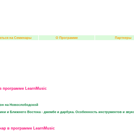
аться на Семинары
О Программе
Партнеры
в программе LearnMusic
тон на Новослободской
и и Ближнего Востока - джембе и дарбука. Особенность инструментов и звуко
нар в программе LearnMusic