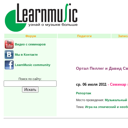
Форум
Педагоги
Запис
Видео с семинаров
Мы в Контакте
LearnMusic community
Ортал Пеллег и Давид С
Поиск по сайту:
ср.
06 июля 2011
- Семинар 
Репортаж
Место проведения:
Музыкальный 
Тема:
Игра на этнический и нео