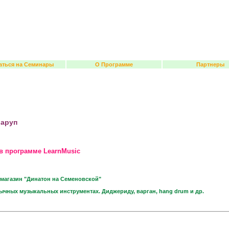
аться на Семинары
О Программе
Партнеры
варуп
в программе LearnMusic
магазин "Динатон на Семеновской"
бычных музыкальных инструментах. Диджериду, варган, hang drum и др.