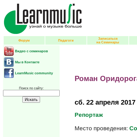
Записаться
Форум
Педагоги
на Семинары
Видео с семинаров
Мы в Контакте
LearnMusic community
Роман Оридорог
Поиск по сайту:
сб.
22 апреля 2017
Репортаж
Место проведения:
Co