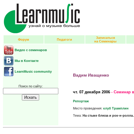
Записаться
Форум
Педагоги
на Семинары
Видео с семинаров
Мы в Контакте
LearnMusic community
Вадим Иващенко
Поиск по сайту:
чт.
07 декабря 2006
- Семинар 
Репортаж
Место проведения:
клуб Трамплин
Тема:
На стыке блюза и рок-н-ролла