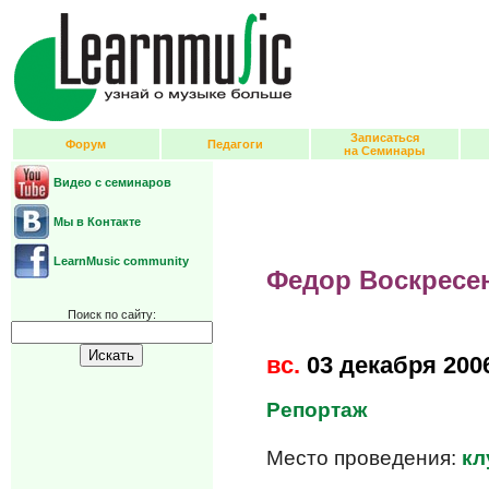
Записаться
Форум
Педагоги
на Семинары
Видео с семинаров
Мы в Контакте
LearnMusic community
Федор Воскресен
Поиск по сайту:
вс.
03 декабря 200
Репортаж
Место проведения:
кл