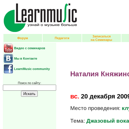
Записаться
Форум
Педагоги
на Семинары
Видео с семинаров
Мы в Контакте
LearnMusic community
Наталия Княжин
Поиск по сайту:
вс.
20 декабря 200
Место проведения:
кл
Тема:
Джазовый вока