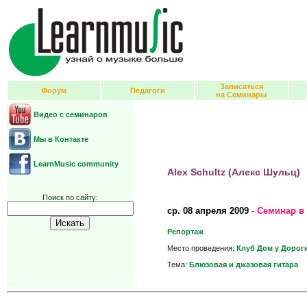
Записаться
Форум
Педагоги
на Семинары
Видео с семинаров
Мы в Контакте
LearnMusic community
Alex Schultz (Алекс Шульц)
Поиск по сайту:
ср.
08 апреля 2009
- Семинар в
Репортаж
Место проведения:
Клуб Дом у Дорог
Тема:
Блюзовая и джазовая гитара