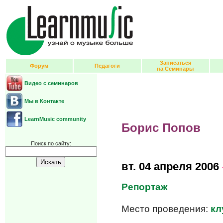
Записаться
Форум
Педагоги
на Семинары
Видео с семинаров
Мы в Контакте
LearnMusic community
Борис Попов
Поиск по сайту:
вт.
04 апреля 2006
Репортаж
Место проведения:
кл