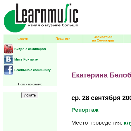
Записаться
Форум
Педагоги
на Семинары
Видео с семинаров
Мы в Контакте
LearnMusic community
Екатерина Белоб
Поиск по сайту:
ср.
28 сентября 20
Репортаж
Место проведения:
кл