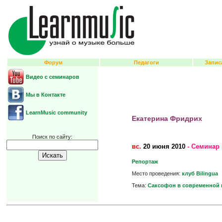
Форум
Педагоги
Запис
Видео с семинаров
Мы в Контакте
LearnMusic community
Екатерина Фридрих
Поиск по сайту:
вс.
20 июня 2010
- Семинар 
Репортаж
Место проведения:
клуб Bilingua
Тема:
Саксофон в современной 