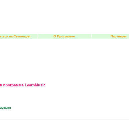
аться на Семинары
О Программе
Партнеры
в программе LearnMusic
музыке