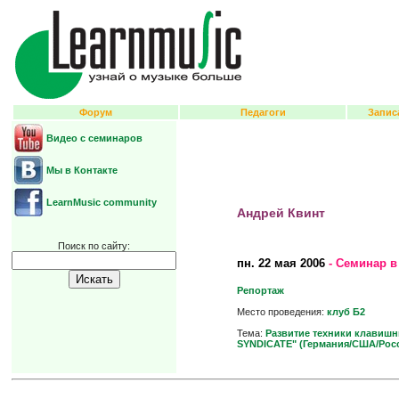
Форум
Педагоги
Запис
Видео с семинаров
Мы в Контакте
LearnMusic community
Андрей Квинт
Поиск по сайту:
пн.
22 мая 2006
- Семинар в
Репортаж
Место проведения:
клуб Б2
Тема:
Развитие техники клавишн
SYNDICATE" (Германия/США/Рос