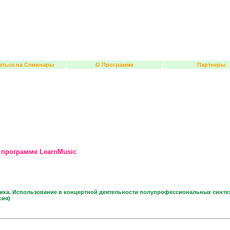
аться на Семинары
О Программе
Партнеры
 программе LearnMusic
ика. Использование в концертной деятельности полупрофессиональных синте
сия)