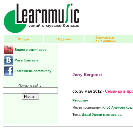
Записаться
Форум
Педагоги
на Семинары
Видео с семинаров
Мы в Контакте
LearnMusic community
Jerry Bergonzi
Поиск по сайту:
сб.
26 мая 2012
- Семинар в пр
Репортаж
Место проведения:
Клуб Алексея Коз
Тема:
Джаз! Уроки мастерства.