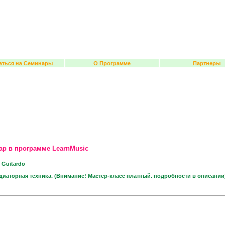
аться на Семинары
О Программе
Партнеры
ар в программе LearnMusic
 Guitardo
иаторная техника. (
Внимание! Мастер-класс платный. подробности в описании