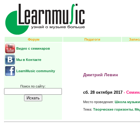
Форум
Педагоги
Запис
Видео с семинаров
Мы в Контакте
LearnMusic community
Дмитрий Левин
Поиск по сайту:
сб.
28 октября 2017
- Семин
Место проведения:
Школа музыки
Тема:
Творческие горизонты. Мед