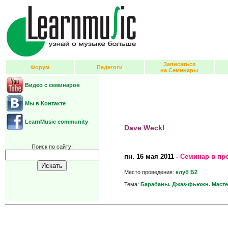
Записаться
Форум
Педагоги
на Семинары
Видео с семинаров
Мы в Контакте
LearnMusic community
Dave Weckl
Поиск по сайту:
пн.
16 мая 2011
- Семинар в пр
Место проведения:
клуб Б2
Тема:
Барабаны. Джаз-фьюжн. Масте