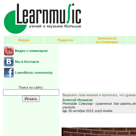
Записаться
Форум
Педагоги
на Семинары
Видео с семинаров
Мы в Контакте
LearnMusic community
Поиск по сайту:
Выразить свое мнение и прочитать, что думают
Алексей Иншаков
Регтайм. Семинар - сравнение. Как играть р
укулеле.
ср.
30 октября 2013, клуб Алиби