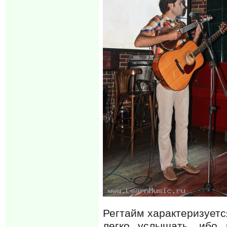
Регтайм характеризуетс
легко услышать, ибо