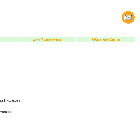
Для Музыкантов
Обратная Связь
сея Иншакова.
рмации.
ле.