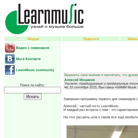
Форум
Педагоги
Запис
Видео с семинаров
Мы в Контакте
LearnMusic community
Выразить свое мнение и прочитать, что думаю
Алексей Иншаков
Укулеле: традиционные и продвинутые техн
Поиск по сайту:
чт.
10 сентября 2015, Выставка «NAMM Musik 
Завершил программу первого дня семинаров L
Алексей - частый гость LearnMusic.
И каждый раз встреча с ним - это гарантиров
На этот раз речь шла о таком все еще необы