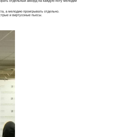
 брать отдельный аккорд на каждую ноту мелодии
х
кта, а мелодию проигрывать отдельно.
стрые и виртуозные пьесы.