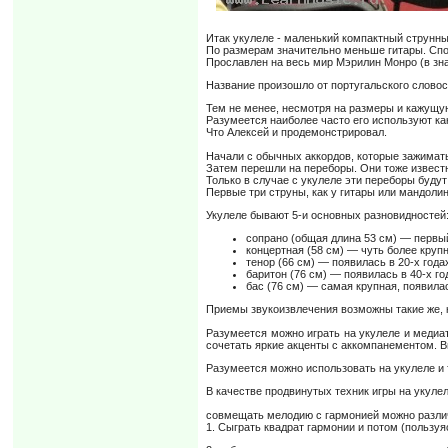
Итак укулеле - маленький компактный струнн
По размерам значительно меньше гитары. Спо
Прославлен на весь мир Мэрилин Монро (в зн
Название произошло от португальского словос
Тем не менее, несмотря на размеры и кажущую
Разумеется наиболее часто его используют к
Что Алексей и продемонстрировал.
Начали с обычных аккордов, которые зажимать
Затем перешли на переборы. Они тоже известн
Только в случае с укулеле эти переборы буду
Первые три струны, как у гитары или мандолин
Укулеле бывают 5-и основных разновидностей
сопрано (общая длина 53 см) — первы
концертная (58 см) — чуть более круп
тенор (66 см) — появилась в 20-х года
баритон (76 см) — появилась в 40-х г
бас (76 см) — самая крупная, появила
Приемы звукоизвлечения возможны такие же, ка
Разумеется можно играть на укулеле и медиа
сочетать яркие акценты с аккомпанементом. 
Разумеется можно использовать на укулеле и
В качестве продвинутых техник игры на укул
совмещать мелодию с гармонией можно разл
1. Сыграть квадрат гармонии и потом (пользу