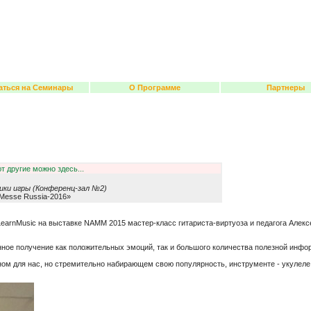
аться на Семинары
О Программе
Партнеры
т другие можно здесь...
ики игры (Конференц-зал №2)
Messe Russia-2016»
earnMusic на выставке NAMM 2015 мастер-класс гитариста-виртуоза и педагога Алек
анное получение как положительных эмоций, так и большого количества полезной инфо
чном для нас, но стремительно набирающем свою популярность, инструменте - укуле