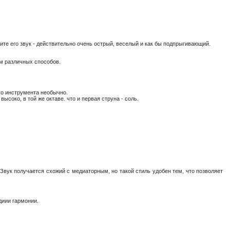
ите его звук - действительно очень острый, веселый и как бы подпрыгивающий.
м различных способов.
ого инструмента необычно.
ысоко, в той же октаве. что и первая струна - соль.
 Звук получается схожий с медиаторным, но такой стиль удобен тем, что позволяет
диии гармонии.