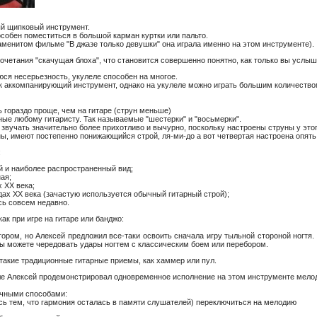
ый щипковый инструмент.
собен поместиться в большой карман куртки или пальто.
аменитом фильме "В джазе только девушки" она играла именно на этом инструменте).
очетания "скачущая блоха", что становится совершенно понятно, как только вы услыш
ся несерьезность, укулеле способен на многое.
ак аккомпанирующий инструмент, однако на укулеле можно играть большим количество
 гораздо проще, чем на гитаре (струн меньше)
ые любому гитаристу. Так называемые "шестерки" и "восьмерки".
т звучать значительно более прихотливо и вычурно, поскольку настроены струны у эт
ы, имеют постепенно понижающийся строй, ля-ми-до а вот четвертая настроена опять в
:
й и наиболее распространенный вид;
ная;
х XX века;
одах XX века (зачастую используется обычный гитарный строй);
сь совсем недавно.
к при игре на гитаре или банджо:
тором, но Алексей предложил все-таки освоить сначала игру
тыльной стороной ногтя.
Вы можете чередовать удары ногтем с классическим боем или перебором.
 такие традиционные гитарные приемы, как
хаммер или пул.
еле Алексей продемонстрировал одновременное исполнение на этом инструменте мело
ичными способами:
ясь тем, что гармония осталась в памяти слушателей) переключиться на мелодию