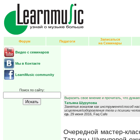
Записаться
Форум
Педагоги
на Семинары
Видео с семинаров
Мы в Контакте
LearnMusic community
Поиск по сайту:
Выразить свое мнение и прочитать, что думают
Татьяна Шурупова
Занятия вокалом как инструмент/способ нас
исцеления/оздоровления тела и психики челов
ср.
29 июня 2016, Faq Cafe
Очередной мастер-клас
Татьяны Шуруповой ожи