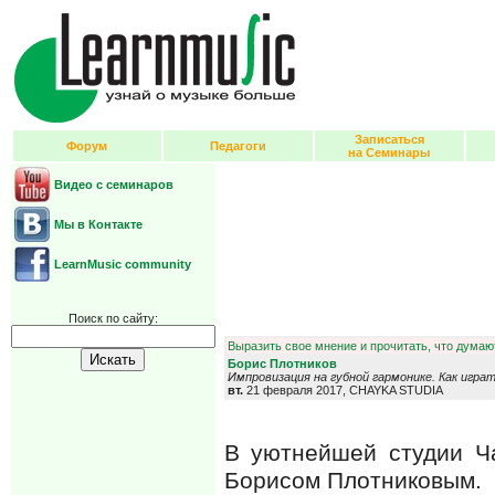
Записаться
Форум
Педагоги
на Семинары
Видео с семинаров
Мы в Контакте
LearnMusic community
Поиск по сайту:
Выразить свое мнение и прочитать, что думают
Борис Плотников
Импровизация на губной гармонике. Как игра
вт.
21 февраля 2017, CHAYKA STUDIA
В уютнейшей студии Ча
Борисом Плотниковым.