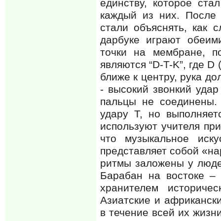
единству, которое ста
каждый из них. После 
стали объяснять, как 
дарбуке играют обеими
точки на мембране, п
являются “D-T-K”, где D
ближе к центру, рука до
- высокий звонкий удар
пальцы не соединены. 
удару Т, но выполняет
используют учителя при
что музыкальное иск
представляет собой «на
ритмы заложены у людей
Барабан на востоке – 
хранителем историчес
Азиатские и африканск
в течение всей их жизн