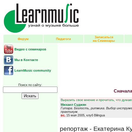
Записаться
Форум
Педагоги
на Семинары
Видео с семинаров
Мы в Контакте
LearnMusic community
Поиск по сайту:
Сначала
Выразить свое мнение и прочитать, что думают
Михаил Суджян
Гитара. Беглость, ритмика. Выбор инструме
практикум.
вс.
15 мая 2005, клуб Bilingua
репортаж - Екатерина К