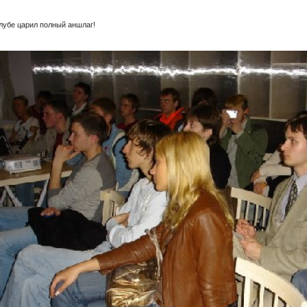
клубе царил полный аншлаг!