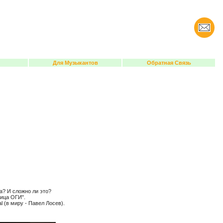
Для Музыкантов
Обратная Связь
а? И сложно ли это?
лица ОГИ".
l (в миру - Павел Лосев).