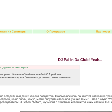
аться на Семинары
О Программе
Партнеры
DJ Pal In Da Club! Yeah...
т другие можно здесь...
оторыми должен обладать каждый DJ: работа с
и на компьютере в домашних условиях, изготовление
 на сегодняшний день? как она создается? Сколько времени заниматет написание трек
опросы, но не знали, кому", могли обсудить столь волнующие темы 15 мая в клубе "У
реподаватель DJ School "Action", музыкант с 10летним исполнительским стажем, DJ Pa