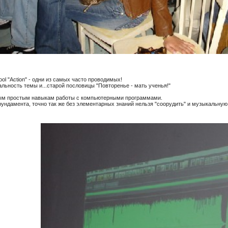
ol "Action" - одни из самых часто проводимых!
альность темы и...старой пословицы "Повторенье - мать ученья!"
ым простым навыкам работы с компьютерными программами.
фундамента, точно так же без элементарных знаний нельзя "соорудить" и музыкальну