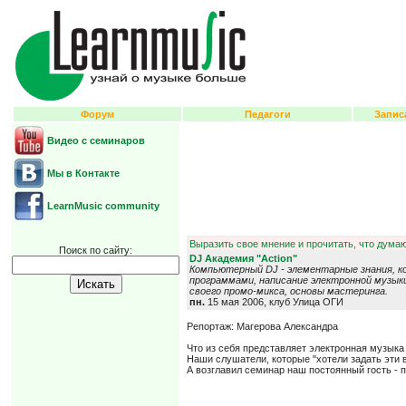
Форум
Педагоги
Запис
Видео с семинаров
Мы в Контакте
LearnMusic community
Выразить свое мнение и прочитать, что думаю
Поиск по сайту:
DJ Академия "Action"
Компьютерный DJ - элементарные знания, к
программами, написание электронной музык
своего промо-микса, основы мастеринга.
пн.
15 мая 2006, клуб Улица ОГИ
Репортаж: Магерова Александра
Что из себя представляет электронная музыка
Наши слушатели, которые "хотели задать эти в
А возглавил семинар наш постоянный гость - п