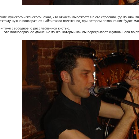
ние мужского и женского начал, что отчасти выражается в его строении, где язычок я
этому нужно постараться найти такое положение, при котором позвоночник будет мак
 – тоже свободное, с расслабленной кистью.
– это волнообразное движение языка, который как бы перекрывает «купол» нёба во рт