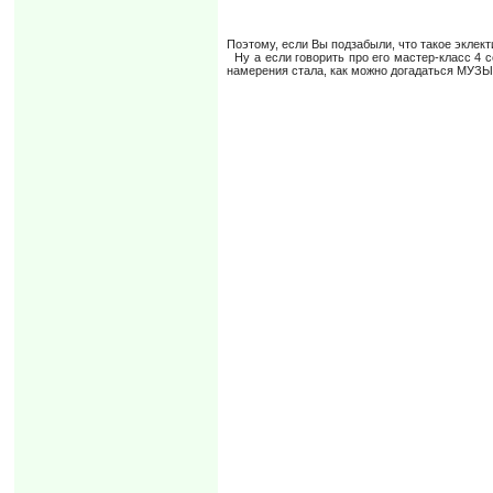
Поэтому, если Вы подзабыли, что такое эклект
Ну а если говорить про его мастер-класс 4 с
намерения стала, как можно догадаться МУЗ