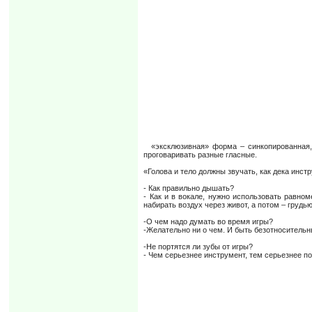
«эксклюзивная» форма – синкопированная, г
проговаривать разные гласные.
«Голова и тело должны звучать, как дека инст
- Как правильно дышать?
- Как и в вокале, нужно использовать равно
набирать воздух через живот, а потом – грудь
-О чем надо думать во время игры?
-Желательно ни о чем. И быть безотноситель
-Не портятся ли зубы от игры?
- Чем серьезнее инструмент, тем серьезнее по