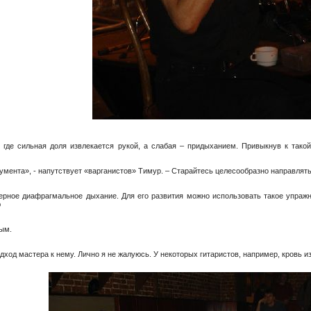
де сильная доля извлекается рукой, а слабая – придыханием. Привыкнув к такой
румента», - напутствует «варганистов» Тимур. – Старайтесь целесообразно направлят
мерное диафрагмальное дыхание. Для его развития можно использовать такое упраж
ю
ным.
дход мастера к нему. Лично я не жалуюсь. У некоторых гитаристов, например, кровь из