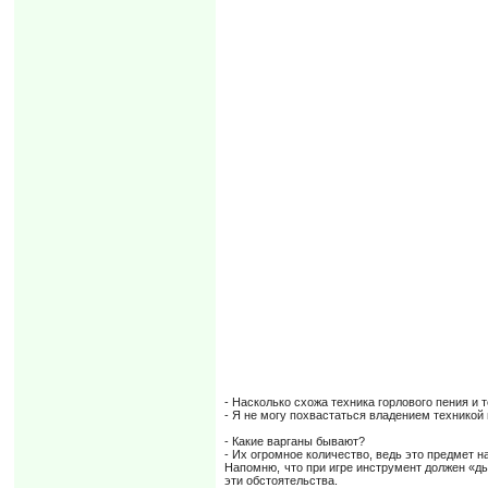
- Насколько схожа техника горлового пения и 
- Я не могу похвастаться владением техникой 
- Какие варганы бывают?
- Их огромное количество, ведь это предмет н
Напомню, что при игре инструмент должен «ды
эти обстоятельства.