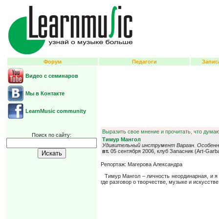
Форум
Педагоги
Запис
Видео с семинаров
Мы в Контакте
LearnMusic community
Выразить свое мнение и прочитать, что думаю
Поиск по сайту:
Тимур Мангол
Удивительный инструмент Варган. Особенно
вт.
05 сентября 2006, клуб Запасник (Art-Garb
Репортаж: Магерова Александра
Тимур Мангол – личность неординарная, и я 
где разговор о творчестве, музыке и искусств