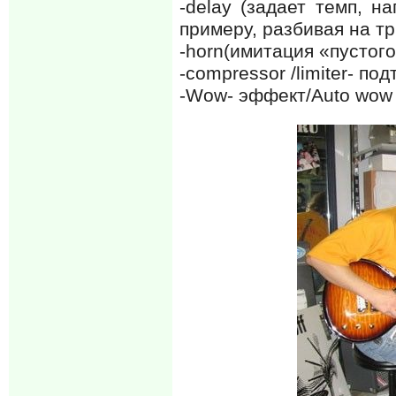
-delay (задает темп, н
примеру, разбивая на т
-horn(имитация «пустого
-compressor /limiter- по
-Wow- эффект/Auto wow