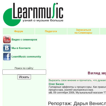
Записаться
Форум
Педагоги
на Семинары
Видео с семинаров
Мы в Контакте
LearnMusic community
Поиск по сайту:
Взгляд зв
Выразить свое мнение и прочитать, что думают
Олег Бизов
Гитарные эффекты и процессоры. Как прави
процессора, взгляд звукорежиссера.
сб.
09 сентября 2006, Музыкальный магазин "
Репортаж: Дарья Венис