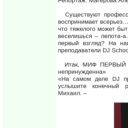
Репортаж: Магерова Ал
Существуют професси
воспринимает всерьез… В
что тяжелого может быт
веселишься – лепота-а…
первый взгляд? На н
преподаватели DJ School
Итак, МИФ ПЕРВЫЙ (
непринужденна»
«На самом деле DJ пр
услышите конечный р
Михаил. –