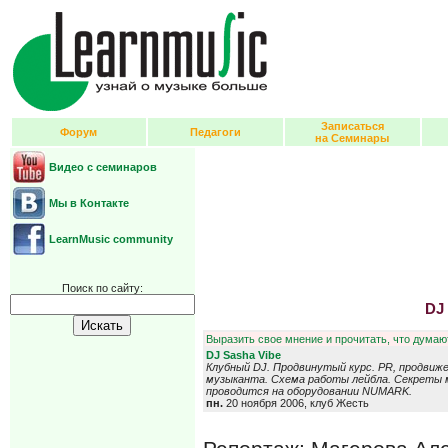
Записаться
Форум
Педагоги
на Семинары
Видео с семинаров
Мы в Контакте
LearnMusic community
Поиск по сайту:
DJ
Выразить свое мнение и прочитать, что думают
DJ Sasha Vibe
Клубный DJ. Продвинутый курс. PR, продвижен
музыканта. Схема работы лейбла. Секреты
проводится на оборудовании NUMARK.
пн.
20 ноября 2006, клуб Жесть