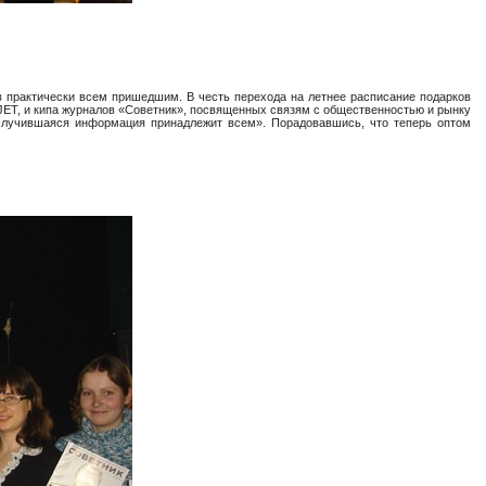
ов практически всем пришедшим. В честь перехода на летнее расписание подарков
а JET, и кипа журналов «Советник», посвященных связям с общественностью и рынку
 случившаяся информация принадлежит всем». Порадовавшись, что теперь оптом