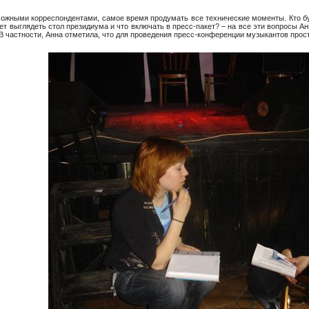
можными корреспондентами, самое время продумать все технические моменты. Кто б
ет выглядеть стол президиума и что включать в пресс-пакет? – на все эти вопросы А
В частности, Анна отметила, что для проведения пресс-конференции музыкантов прос