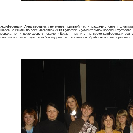
с-конференции, Анна перешла к не менее приятной части: раздаче слонов и слоник
я карта на скидки во всех магазинах сети Dynatone, и удивительной красоты футболк
ировала почти двухчасовую лекцию: «Друзья, помните: на пресс-конференции вся
ятала блокнотик и с чувством благодарности отправилась обрабатывать информацию.