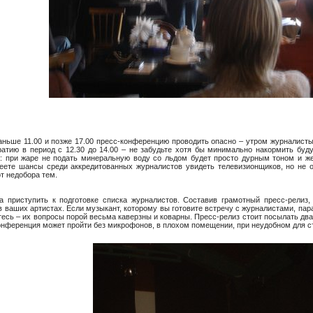
аньше 11.00 и позже 17.00 пресс-конференцию проводить опасно – утром журналисты 
ию в период с 12.30 до 14.00 – не забудьте хотя бы минимально накормить будущ
у: при жаре не подать минеральную воду со льдом будет просто дурным тоном и ж
меете шансы среди аккредитованных журналистов увидеть телевизионщиков, но не 
от недобора тем.
а приступить к подготовке списка журналистов. Составив грамотный пресс-релиз,
 в ваших артистах. Если музыкант, которому вы готовите встречу с журналистами, пар
итесь – их вопросы порой весьма каверзны и коварны. Пресс-релиз стоит посылать два
конференция может пройти без микрофонов, в плохом помещении, при неудобном для съ