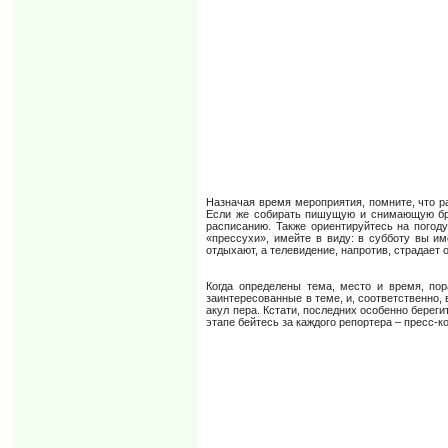
Назначая время мероприятия, помните, что р
Если же собирать пишущую и снимающую брат
расписанию. Также ориентируйтесь на погод
«прессухи», имейте в виду: в субботу вы и
отдыхают, а телевидение, напротив, страдает 
Когда определены тема, место и время, пор
заинтересованные в теме, и, соответственно,
акул пера. Кстати, последних особенно берег
этапе бейтесь за каждого репортера – пресс-