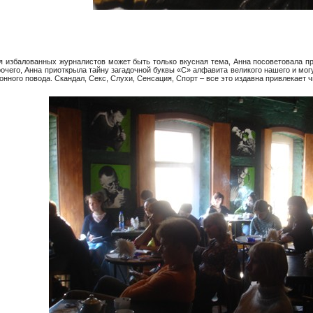
ля избалованных журналистов может быть только вкусная тема, Анна посоветовала 
чего, Анна приоткрыла тайну загадочной буквы «С» алфавита великого нашего и могу
нного повода. Скандал, Секс, Слухи, Сенсация, Спорт – все это издавна привлекает чи