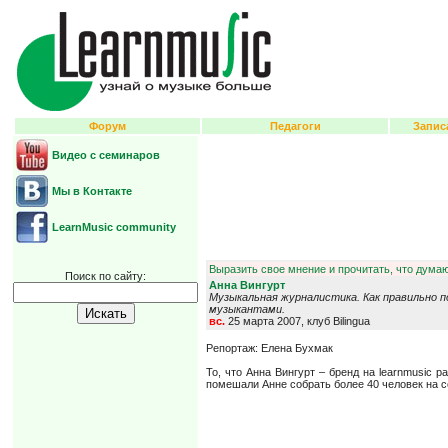
Форум
Педагоги
Запис
Видео с семинаров
Мы в Контакте
LearnMusic community
Выразить свое мнение и прочитать, что думаю
Поиск по сайту:
Анна Вингурт
Музыкальная журналистика. Как правильно 
музыкантами.
вс.
25 марта 2007, клуб Bilingua
Репортаж: Елена Бухмак
То, что Анна Вингурт – бренд на learnmusic
помешали Анне собрать более 40 человек на 