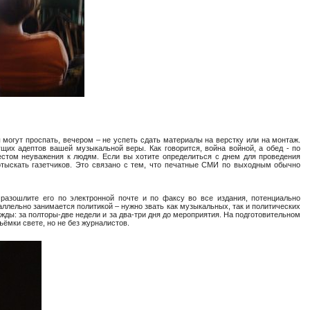
могут проспать, вечером – не успеть сдать материалы на верстку или на монтаж.
их адептов вашей музыкальной веры. Как говорится, война войной, а обед - по
естом неуважения к людям. Если вы хотите определиться с днем для проведения
отыскать газетчиков. Это связано с тем, что печатные СМИ по выходным обычно
 разошлите его по электронной почте и по факсу во все издания, потенциально
аллельно занимается политикой – нужно звать как музыкальных, так и политических
жды: за полторы-две недели и за два-три дня до мероприятия. На подготовительном
ёмки свете, но не без журналистов.