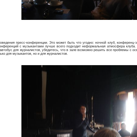
оведения пресс-конференции. Это может быть что угодно: ночной клуб, конференц-за
конференций с музыкантами лучше всего подходит неформальная атмосфера клуба. О
автобус для журналистов, убедитесь, что в зале возможно решить все проблемы с осв
ко для музыкантов, но и для журналистов.