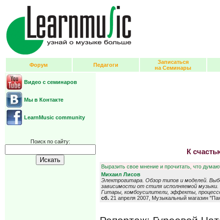
Записаться
Форум
Педагоги
на Семинары
Видео с семинаров
Мы в Контакте
LearnMusic community
Поиск по сайту:
К счастью
Выразить свое мнение и прочитать, что думают
Михаил Лисов
Электрогитара. Обзор типов и моделей. Выб
зависимости от стиля исполняемой музыки. 
Гитары, комбоусилители, эффекты, процесс
сб.
21 апреля 2007, Музыкальный магазин "Па