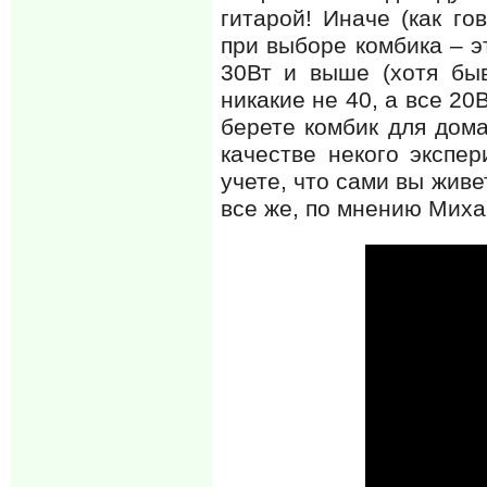
гитарой! Иначе (как г
при выборе комбика – э
30Вт и выше (хотя быв
никакие не 40, а все 20
берете комбик для дома
качестве некого экспер
учете, что сами вы живе
все же, по мнению Мих