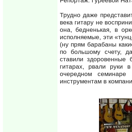
Репортаж: Гуреевой На
Трудно даже представит
века гитару не восприн
она, бедненькая, в ор
исполняемые, эти «тунц
(ну прям барабаны какие
по большому счету, д
ставили здоровенные 
гитарах, рвали руки 
очередном семинаре 
инструментам в компани