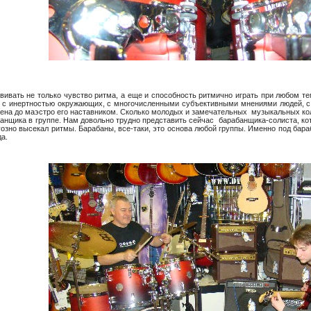
ивать не только чувство ритма, а еще и способность ритмично играть при любом т
ю, с инертностью окружающих, с многочисленными субъективными мнениями людей, с
ена до маэстро его наставником. Сколько молодых и замечательных музыкальных колл
анщика в группе. Нам довольно трудно представить сейчас барабанщика-солиста, кот
уозно высекал ритмы. Барабаны, все-таки, это основа любой группы. Именно под бар
да.