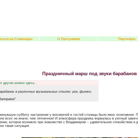
аться на Семинары
О Программе
Партнеры
Праздничный марш под звуки барабано
т другие можно здесь...
барабанах в различных музыкальных стилях: рок, фьюжн,
Панорама"
 минувшую субботу настроение у москвичей и гостей столицы было явно позитивное. 
атило всех не иначе, чем пятничное! И атмосфера праздника ворвалась в уютный за
ние, которое возникло при знакомстве с Владимиром – удивительное спокойствие и д
но такая ситуация.