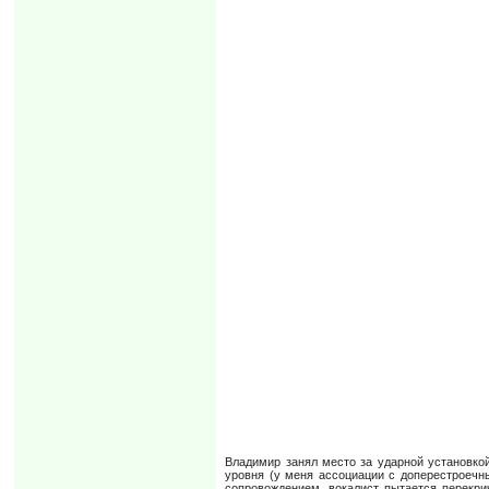
Владимир занял место за ударной установкой
уровня (у меня ассоциации с доперестроечн
сопровождением, вокалист пытается перекри