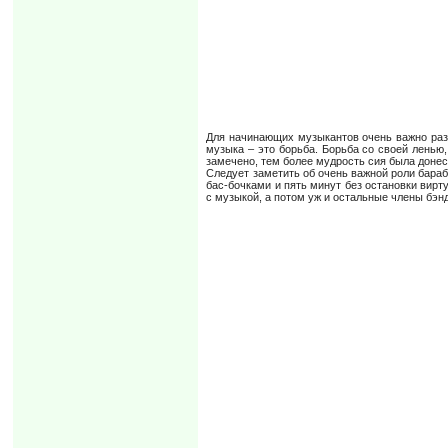
Для начинающих музыкантов очень важно разв
музыка – это борьба. Борьба со своей лень
замечено, тем более мудрость сия была донес
Следует заметить об очень важной роли бараб
бас-бочками и пять минут без остановки вирт
с музыкой, а потом уж и остальные члены бэн