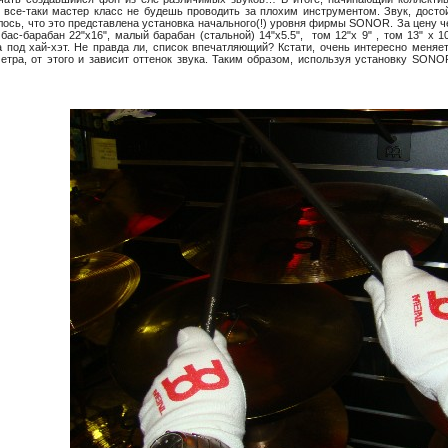
все-таки мастер класс не будешь проводить за плохим инструментом. Звук, достой
ось, что это представлена установка начального(!) уровня фирмы SONOR. За цену че
ас-барабан 22"x16", малый барабан (стальной) 14"x5.5", том 12"x 9" , том 13" x 1
ка под хай-хэт. Не правда ли, список впечатляющий? Кстати, очень интересно меня
етра, от этого и зависит оттенок звука. Таким образом, используя установку SONO