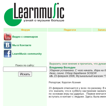
Форум
Педагоги
Запис
Видео с семинаров
Мы в Контакте
LearnMusic community
Выразить свое мнение и прочитать, что думаю
Поиск по сайту:
Владимир Володин
Ударная установка. С чего начать. Игра на 
джаз, свинг. Обзор барабанов SONOR
сб.
23 февраля 2008, Музыкальный магазин "
Репортаж: Коротич Ксения
23 февраля отмечается у всех по-разному. В
это значило, что в субботу настроение захв
по основам игры на ударных. Первое впечатле
вступать в контакт с людьми. Здесь была имен