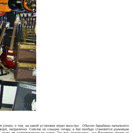
мя узнать о том, на какой установке играл маэстро. Обычно барабаны начального
оворя, неприлично. Совсем не слышно гитару, а бас вообще становится шумовым
олго не задерживается на сцене. Так вот, подумалось, что Владимир играет за