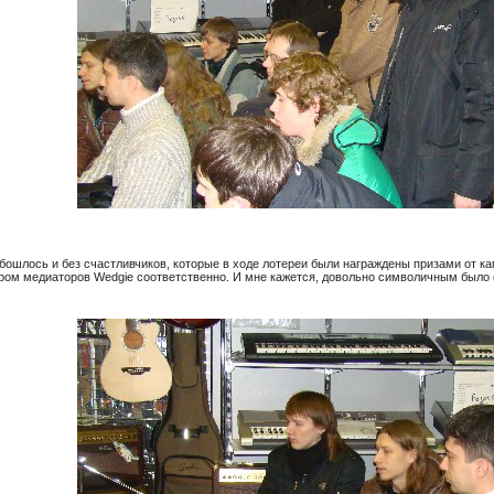
обошлось и без счастливчиков, которые в ходе лотереи были награждены призами от 
бором медиаторов Wedgie соответственно. И мне кажется, довольно символичным было