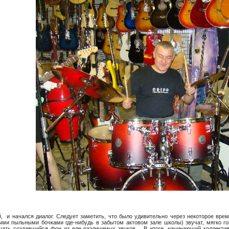
, и начался диалог. Следует заметить, что было удивительно через некоторое вре
ыми пыльными бочками где-нибудь в забытом актовом зале школы) звучат, мягко г
чать создавшийся фон из еле различимых звуков… В итоге, начинающий коллектив д