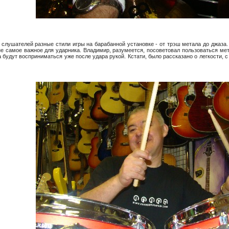
слушателей разные стили игры на барабанной установке - от трэш метала до джаза
не самое важное для ударника. Владимир, разумеется, посоветовал пользоваться мет
 будут восприниматься уже после удара рукой. Кстати, было рассказано о легкости, 