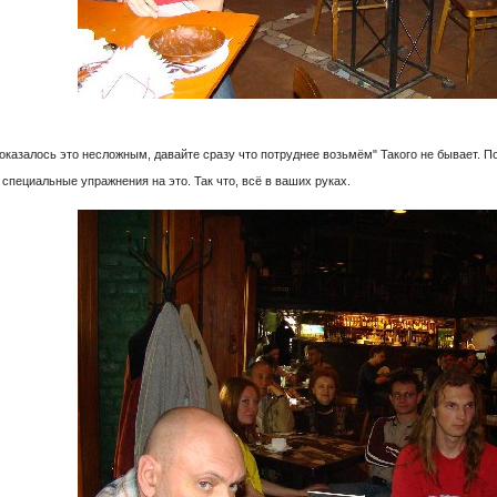
оказалось это несложным, давайте сразу что потруднее возьмём" Такого не бывает. По
 специальные упражнения на это. Так что, всё в ваших руках.