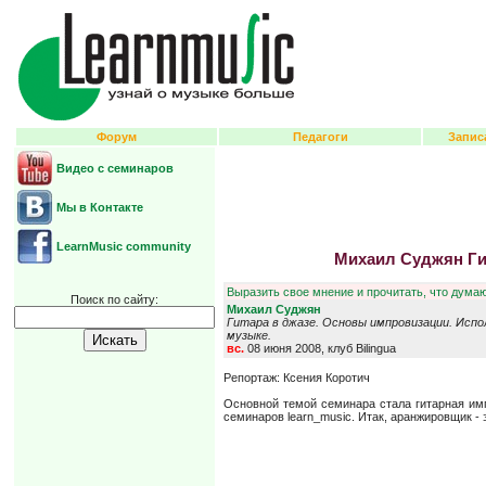
Форум
Педагоги
Запис
Видео с семинаров
Мы в Контакте
LearnMusic community
Михаил Суджян Гит
Выразить свое мнение и прочитать, что думаю
Поиск по сайту:
Михаил Суджян
Гитара в джазе. Основы импровизации. Испо
музыке.
вс.
08 июня 2008, клуб Bilingua
Репортаж: Ксения Коротич
Основной темой семинара стала гитарная имп
семинаров learn_music. Итак, аранжировщик - 