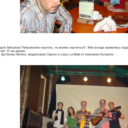
ирую Михаила:"Невозможно научить, но можно научиться". Мне всегда нравились подо
тоит. Я так думаю.
тболки Almires, медиаторов Clayton и струн La Bella от компании Dynatone.