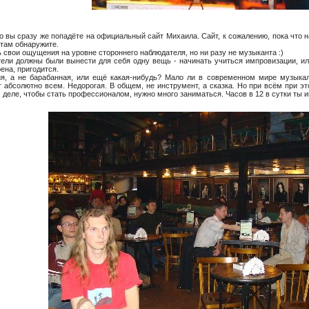
, то вы сразу же попадёте на официальный сайт Михаила. Сайт, к сожалению, пока что 
 там обнаружите.
 свои ощущения на уровне стороннего наблюдателя, но ни разу не музыканта :)
ели должны были вынести для себя одну вещь - начинать учиться импровизации, или
ена, пригодится.
ия, а не барабанная, или ещё какая-нибудь? Мало ли в современном мире музыка
 абсолютно всем. Недорогая. В общем, не инструмент, а сказка. Но при всём при эт
 деле, чтобы стать профессионалом, нужно много заниматься. Часов в 12 в сутки ты 