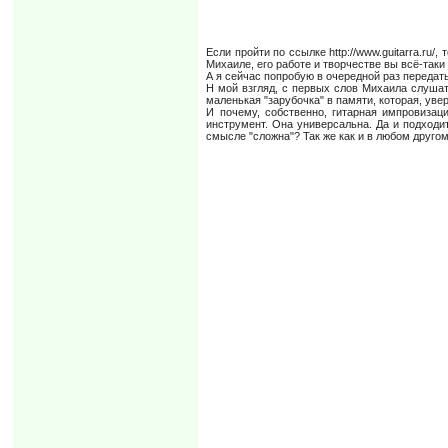
Если пройти по ссылке http://www.guitarra.ru/
Михаиле, его работе и творчестве вы всё-таки
А я сейчас попробую в очередной раз передать
Н мой взгляд, с первых слов Михаила слушат
маленькая "зарубочка" в памяти, которая, увер
И почему, собственно, гитарная импровизац
инструмент. Она универсальна. Да и подходит
смысле "сложна"? Так же как и в любом другом