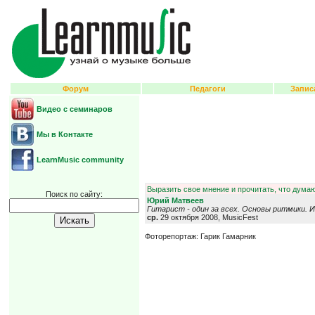
Форум
Педагоги
Запис
Видео с семинаров
Мы в Контакте
LearnMusic community
Выразить свое мнение и прочитать, что думаю
Поиск по сайту:
Юрий Матвеев
Гитарист - один за всех. Основы ритмики. 
ср.
29 октября 2008, MusicFest
Фоторепортаж: Гарик Гамарник