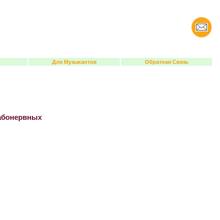
Для Музыкантов
Обратная Связь
лабонервных