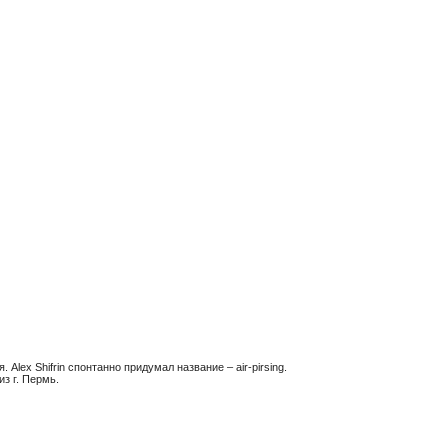
ex Shifrin спонтанно придумал название – air-pirsing.
з г. Пермь.