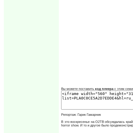
Вы можете поставить
код плеера
с этим сем
Репортаж: Гарик Гамарник
В это воскресенье на О2ТВ обсуждалась крайн
horror show. И то и другое было продемонстри