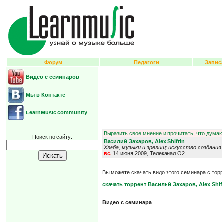
Форум
Педагоги
Запис
Видео с семинаров
Мы в Контакте
LearnMusic community
Выразить свое мнение и прочитать, что думаю
Поиск по сайту:
Василий Захаров, Alex Shifrin
Хлеба, музыки и зрелищ: искусство создани
вс.
14 июня 2009, Телеканал О2
Вы можете скачать видо этого семинара с тор
скачать торрент Василий Захаров, Alex Shif
Видео с семинара