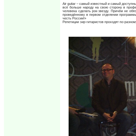
Air guitar – самый известный и самый доступн
всё больше народу на свою сторону в профе
человека сделать рок-звезду. Причём не об
проведённому в первом отделении программы
честь России!»
Репетиции эир-гитаристов проходят по-разном