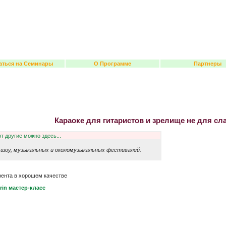
аться на Семинары
О Программе
Партнеры
Караоке для гитаристов и зрелище не для с
т другие можно здесь...
я шоу, музыкальных и околомузыкальных фестивалей.
рента в хорошем качестве
rin мастер-класс