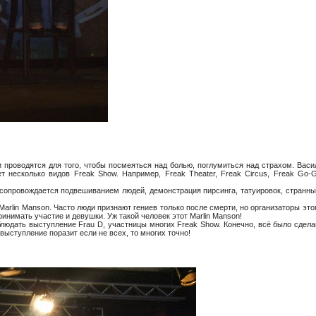
и проводятся для того, чтобы посмеяться над болью, поглумиться над страхом. Вас
т несколько видов Freak Show. Например, Freak Theater, Freak Circus, Freak Go-
сопровождается подвешиванием людей, демонстрация пирсинга, татуировок, странны
Marlin Manson. Часто люди признают гениев только после смерти, но организаторы эт
ринимать участие и девушки. Уж такой человек этот Marlin Manson!
блюдать выступление Frau D, участницы многих Freak Show. Конечно, всё было сде
выступление поразит если не всех, то многих точно!