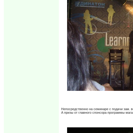
Непосредственно на семинаре с подачи зам. ве
А призы от главного спонсора программы мага