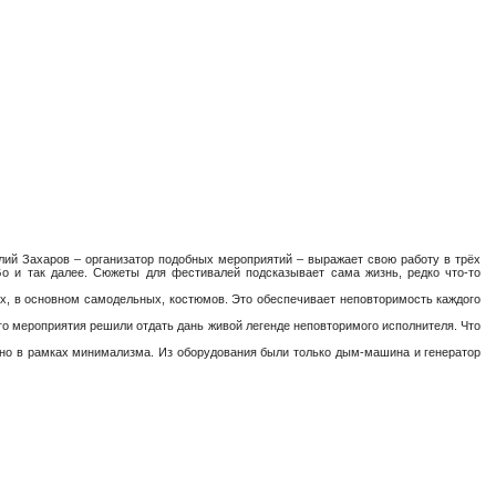
илий Захаров – организатор подобных мероприятий – выражает свою работу в трёх
Go и так далее. Сюжеты для фестивалей подсказывает сама жизнь, редко что-то
х, в основном самодельных, костюмов. Это обеспечивает неповторимость каждого
ого мероприятия решили отдать дань живой легенде неповторимого исполнителя. Что
лано в рамках минимализма. Из оборудования были только дым-машина и генератор