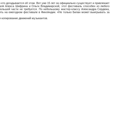
о кто догадывается об этом. Вот уже 15 лет он официально существует и привлекает
аля Алекса Шифрина и Ольги Владимирской, этот фестиваль способен из любого
 большей части не требуется. По небольшому мастер-классу Александра Сердюка,
ить на ежегодном фестивале в Финляндии. «Не только Билан может выигрывать за
и копирование движений музыкантов.