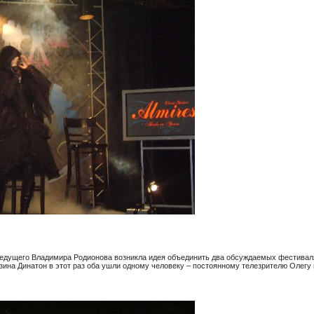
дущего Владимира Родионова возникла идея объединить два обсуждаемых фестиваля. Al
зина Динатон в этот раз оба ушли одному человеку – постоянному телезрителю Олегу и