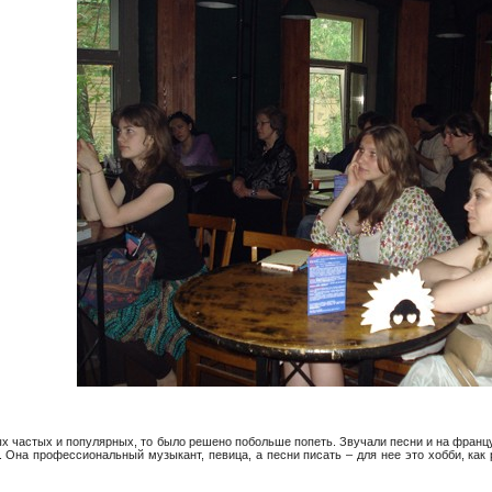
х частых и популярных, то было решено побольше попеть. Звучали песни и на французс
 Она профессиональный музыкант, певица, а песни писать – для нее это хобби, как 