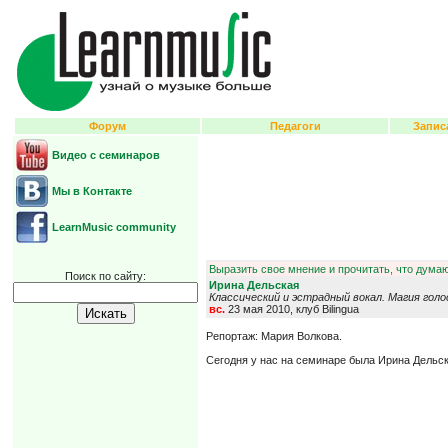
Форум
Педагоги
Запис
Видео с семинаров
Мы в Контакте
LearnMusic community
Выразить свое мнение и прочитать, что думаю
Поиск по сайту:
Ирина Дельская
Классический и эстрадный вокал. Магия голо
вс.
23 мая 2010, клуб Bilingua
Репортаж: Мария Волкова.
Сегодня у нас на семинаре была Ирина Дельска