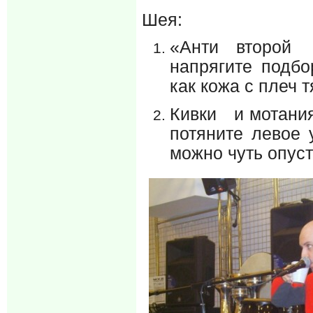
Шея:
«Анти второй 
напрягите подбо
как кожа с плеч т
Кивки и мотания
потяните левое
можно чуть опус