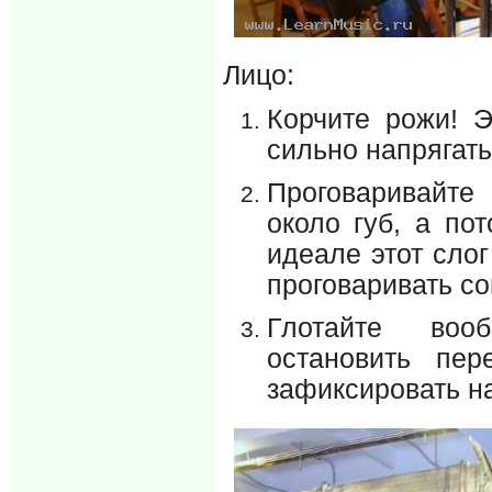
Лицо:
Корчите рожи! 
сильно напрягат
Проговаривайте 
около губ, а по
идеале этот сло
проговаривать со
Глотайте вообр
остановить пе
зафиксировать на