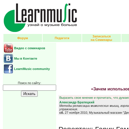
Записаться
Форум
Педагоги
на Семинары
Видео с семинаров
Мы в Контакте
LearnMusic community
Поиск по сайту:
«Зачем использов
Выразить свое мнение и прочитать, что думают
Александр Братецкий
Методы релаксации мимических мышц, горл
упражнения.
сб.
27 ноября 2010, Музыкальный магазин "Ди