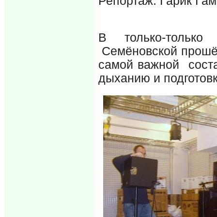
Репортаж: Гарик Га
В только-тольк
Семёновской прошёл
самой важной сост
дыханию и подготов