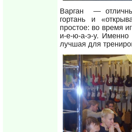
Варган — отличны
гортань и «открыв
простое: во время и
и-е-ю-а-э-у. Именн
лучшая для трениров