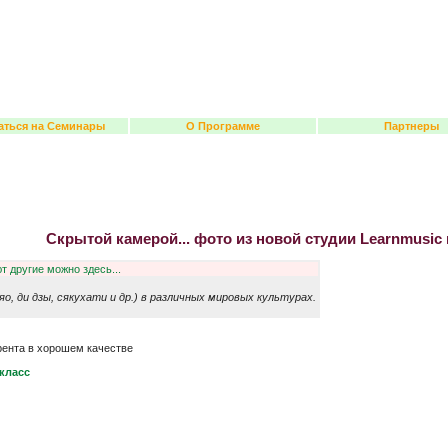
аться на Семинары
О Программе
Партнеры
Скрытой камерой... фото из новой студии Learnmusic 
т другие можно здесь...
, ди дзы, сякухати и др.) в различных мировых культурах.
рента в хорошем качестве
-класс