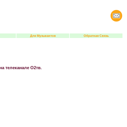
Для Музыкантов
Обратная Связь
на телеканале О2тв.