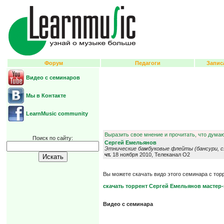
Форум
Педагоги
Запис
Видео с семинаров
Мы в Контакте
LearnMusic community
Выразить свое мнение и прочитать, что думаю
Поиск по сайту:
Сергей Емельянов
Этнические бамбуковые флейты (бансури, сяо
чт.
18 ноября 2010, Телеканал О2
Вы можете скачать видо этого семинара с тор
скачать торрент Сергей Емельянов мастер
Видео с семинара