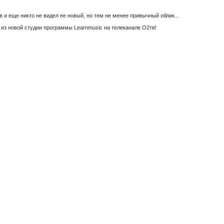
и еще никто не видел ее новый, но тем не менее привычный облик...
из новой студии программы Learnmusic на телеканале О2тв!