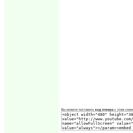
Вы можете поставить
код плеера
с этим сем